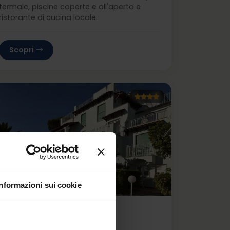
termale, piscine coperte e all'aperto e
ristorante di cucina locale.
Scopri
Informazioni sui cookie
Hotel Continental Mare
Ischia Porto