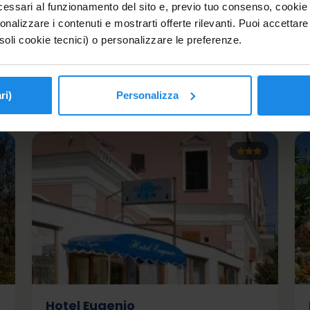
essari al funzionamento del sito e, previo tuo consenso, cookie di
Hotel 4 stelle a Ischia, in posizione centrale,
onalizzare i contenuti e mostrarti offerte rilevanti. Puoi accettare tu
con spa, piscine e servizi per famiglie.
soli cookie tecnici) o personalizzare le preferenze.
Scopri
ri)
Personalizza
Hotel Eugenio