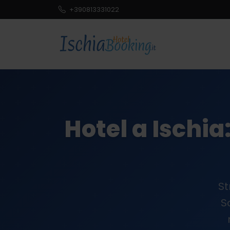
+390813331022
Hotel a Ischia
St
S