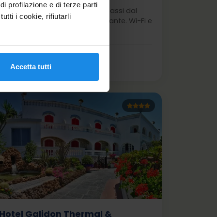
 profilazione e di terze parti
Hotel 4 stelle a Ischia, a pochi passi dal
tti i cookie, rifiutarli
centro, con piscine, spa e ristorante. Wi-Fi e
parcheggio gratuiti.
Scopri
Accetta tutti
Hotel Galidon Thermal &