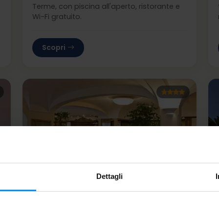
Terme, con piscina all'aperto, ristorante e
Wi-Fi gratuito.
Scopri
Dettagli
Hotel Continental Ischia
Ischia Porto