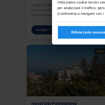
Utilizziamo cookie tecnici nec
Hotel 4 stelle a Ischia, a pochi minuti dal
per analizzare il traffico, pers
centro città, ideale per chi vuole rilassarsi
(continuerai a navigare con i 
ed esplorare la zona a piedi.
Scopri
Rifiuta (solo necessa
Hotel Del Postiglione