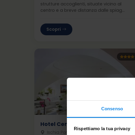
strutture accoglienti, situate vicino al
centro e a breve distanza dalle spiag...
Scopri
Consenso
Hotel Central Park Terme
Rispettiamo la tua privacy
Ischia Porto