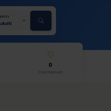
SPITI
Adulti
0
Costi nascosti